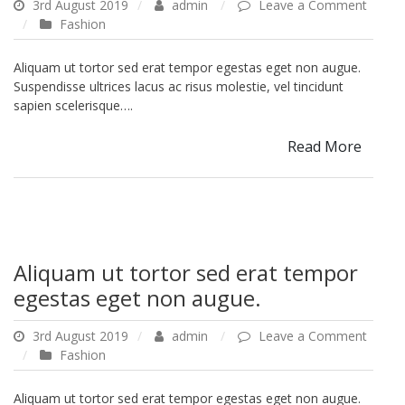
3rd August 2019
admin
Leave a Comment
on
Fashion
Aliquam
ut
Aliquam ut tortor sed erat tempor egestas eget non augue.
tortor
Suspendisse ultrices lacus ac risus molestie, vel tincidunt
sed
sapien scelerisque….
erat
tempor
Read More
egestas
eget
non
augue.
Aliquam ut tortor sed erat tempor
egestas eget non augue.
3rd August 2019
admin
Leave a Comment
on
Fashion
Aliquam
ut
Aliquam ut tortor sed erat tempor egestas eget non augue.