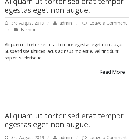
Aliquam ut tortor sed erat tempor
egestas eget non augue.
3rd August 2019
admin
Leave a Comment
on
Fashion
Aliquam
ut
Aliquam ut tortor sed erat tempor egestas eget non augue.
tortor
Suspendisse ultrices lacus ac risus molestie, vel tincidunt
sed
sapien scelerisque….
erat
tempor
Read More
egestas
eget
non
augue.
Aliquam ut tortor sed erat tempor
egestas eget non augue.
3rd August 2019
admin
Leave a Comment