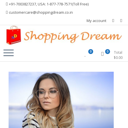
Skip
+91-7003827237, USA: 1-877-778-7571(Toll Free)
to
customercare@shoppingdream.co.in
content
My account
Shopping Dream
0
0
Total
$
0.00