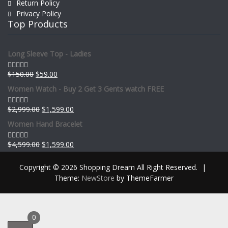
Return Policy
Privacy Policy
Top Products
Long Sleeve Top - Ladies
$
150.00
$
59.00
Rated
0
Women Watch - Buy 2 Get 3 Gents watch FREE
out
of
5
$
2,999.00
$
1,599.00
Rated
0
Women Hand Bracelet
out
of
5
$
4,599.00
$
1,599.00
Rated
0
out
Copyright © 2026 Shopping Dream All Right Reserved.
|
of
5
Theme:
NewStore
by ThemeFarmer
0