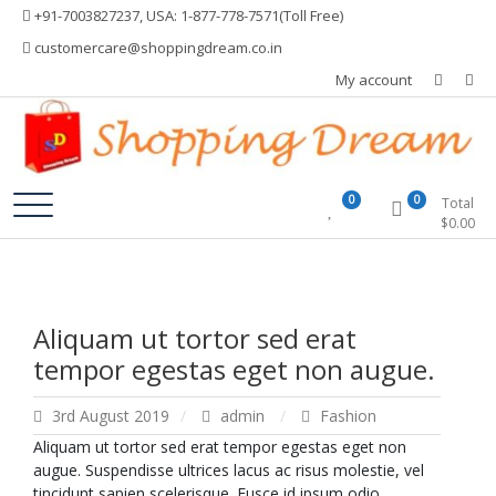
Skip
+91-7003827237, USA: 1-877-778-7571(Toll Free)
to
customercare@shoppingdream.co.in
content
My account
Shopping Dream
0
0
Total
$
0.00
Aliquam ut tortor sed erat
tempor egestas eget non augue.
3rd August 2019
admin
Fashion
Aliquam ut tortor sed erat tempor egestas eget non
augue. Suspendisse ultrices lacus ac risus molestie, vel
tincidunt sapien scelerisque. Fusce id ipsum odio.